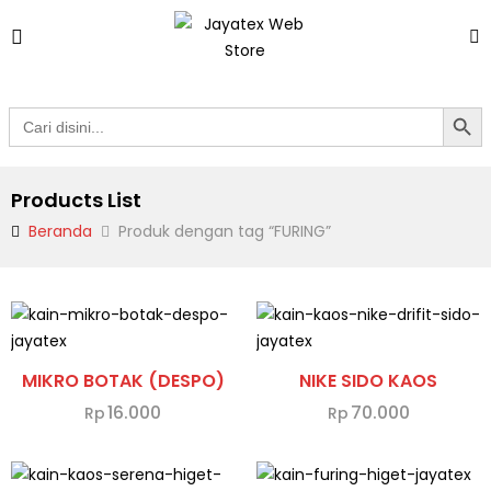
Search Butto
Search
for:
Products List
Beranda
Produk dengan tag “FURING”
MIKRO BOTAK (DESPO)
NIKE SIDO KAOS
16.000
70.000
Rp
Rp