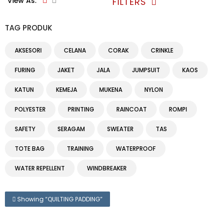
FILTERS
View As:
TAG PRODUK
AKSESORI
CELANA
CORAK
CRINKLE
FURING
JAKET
JALA
JUMPSUIT
KAOS
KATUN
KEMEJA
MUKENA
NYLON
POLYESTER
PRINTING
RAINCOAT
ROMPI
SAFETY
SERAGAM
SWEATER
TAS
TOTE BAG
TRAINING
WATERPROOF
WATER REPELLENT
WINDBREAKER
Showing “
QUILTING PADDING
”