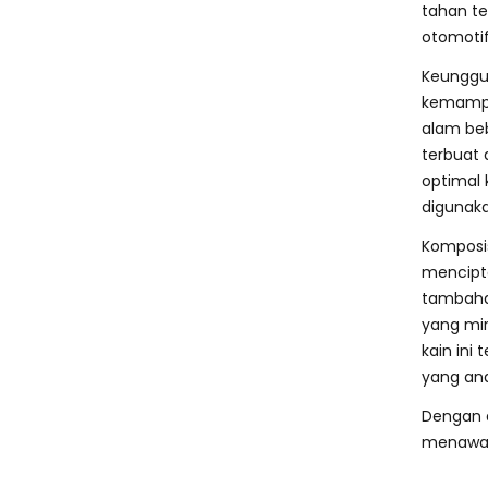
tahan te
otomotif
Keunggul
kemampu
alam beb
terbuat 
optimal 
digunaka
Komposis
mencipta
tambaha
yang mir
kain ini
yang an
Dengan 
menawar