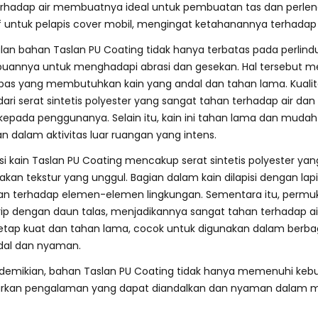
rhadap air membuatnya ideal untuk pembuatan tas dan perleng
 untuk pelapis cover mobil, mengingat ketahanannya terhadap
an bahan Taslan PU Coating tidak hanya terbatas pada perlind
annya untuk menghadapi abrasi dan gesekan. Hal tersebut men
as yang membutuhkan kain yang andal dan tahan lama. Kualita
dari serat sintetis polyester yang sangat tahan terhadap air da
kepada penggunanya. Selain itu, kain ini tahan lama dan mudah
n dalam aktivitas luar ruangan yang intens.
i kain Taslan PU Coating mencakup serat sintetis polyester ya
kan tekstur yang unggul. Bagian dalam kain dilapisi dengan lap
n terhadap elemen-elemen lingkungan. Sementara itu, permuka
ip dengan daun talas, menjadikannya sangat tahan terhadap ai
 tetap kuat dan tahan lama, cocok untuk digunakan dalam ber
dal dan nyaman.
demikian, bahan Taslan PU Coating tidak hanya memenuhi kebu
kan pengalaman yang dapat diandalkan dan nyaman dalam men