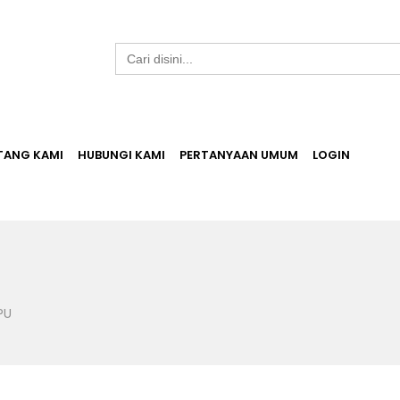
Search
for:
TANG KAMI
HUBUNGI KAMI
PERTANYAAN UMUM
LOGIN
PU