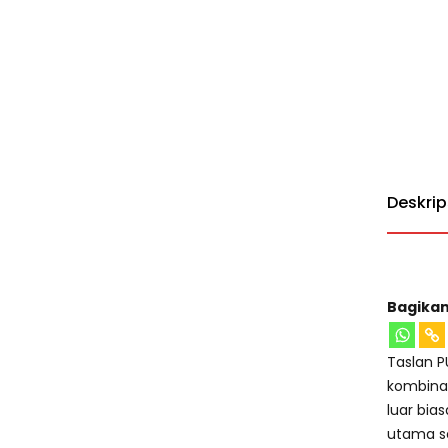
Deskrip
Bagikan
Taslan P
kombinas
luar bia
utama s