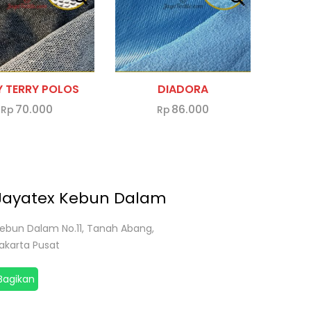
Y TERRY POLOS
DIADORA
70.000
86.000
Rp
Rp
Jayatex Kebun Dalam
ebun Dalam No.11, Tanah Abang,
akarta Pusat
Bagikan