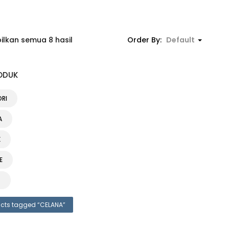
lkan semua 8 hasil
Order By:
Default
ODUK
ORI
A
K
E
G
cts tagged “
CELANA
”