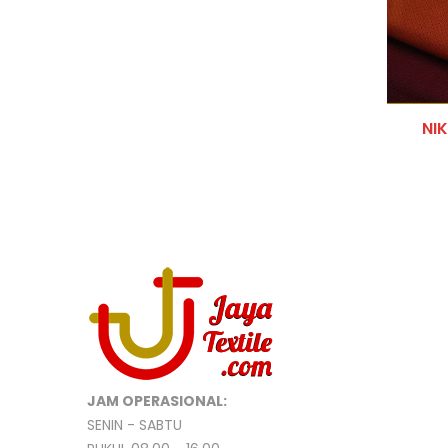
SERAG
SWEAT
TAS
NI
TOTE 
TRAIN
WATER
WATER 
WINDB
JAM OPERASIONAL:
SENIN - SABTU