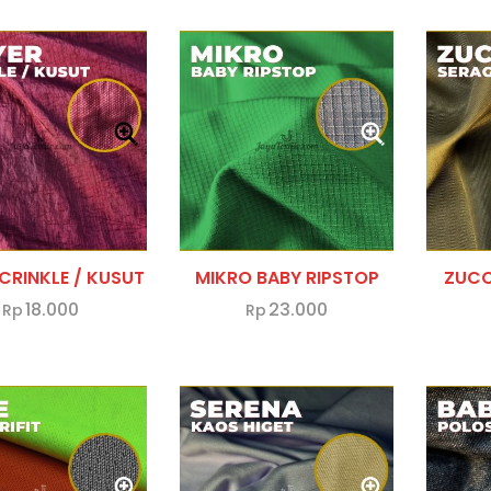
UIT
A
A
CRINKLE / KUSUT
MIKRO BABY RIPSTOP
ZUCC
STER
18.000
23.000
Rp
Rp
NG
OAT
Y