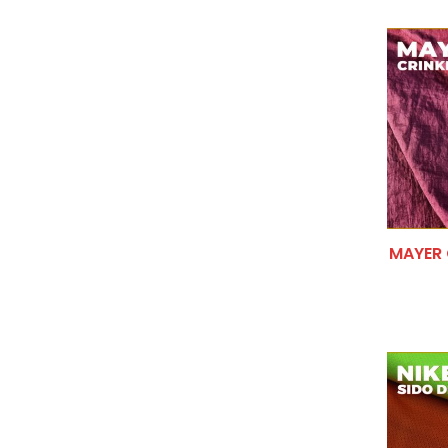
JUMPS
KAOS
KATUN
KEMEJ
MUKEN
NYLON
MAYER 
POLYE
PRINTI
RAINC
ROMPI
SAFET