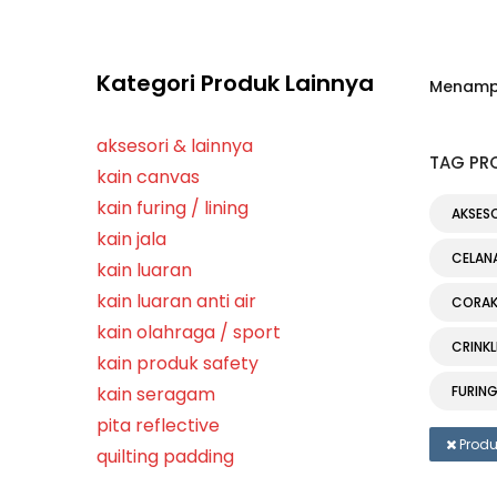
Kategori Produk Lainnya
Menampi
aksesori & lainnya
TAG PR
kain canvas
kain furing / lining
AKSES
kain jala
CELAN
kain luaran
kain luaran anti air
CORA
kain olahraga / sport
CRINKL
kain produk safety
kain seragam
FURIN
pita reflective
JAKET
Produ
quilting padding
JALA