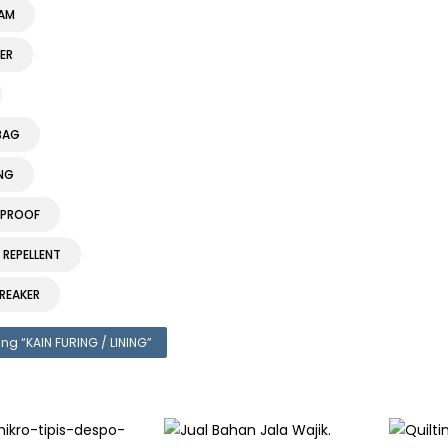
AM
ER
BAG
ING
PROOF
REPELLENT
REAKER
ng “
KAIN FURING / LINING
”