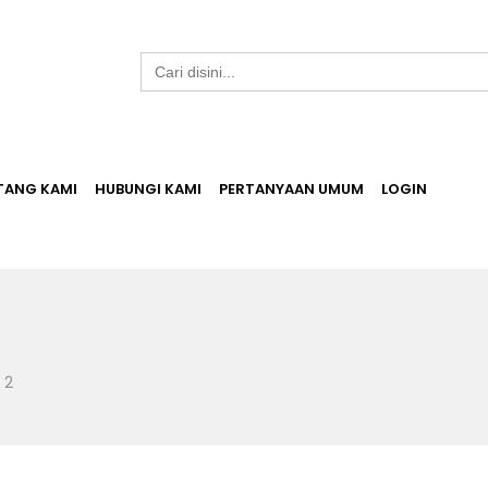
Search
for:
TANG KAMI
HUBUNGI KAMI
PERTANYAAN UMUM
LOGIN
 2