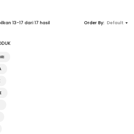
kan 13–17 dari 17 hasil
Order By:
Default
ODUK
ORI
A
K
E
G