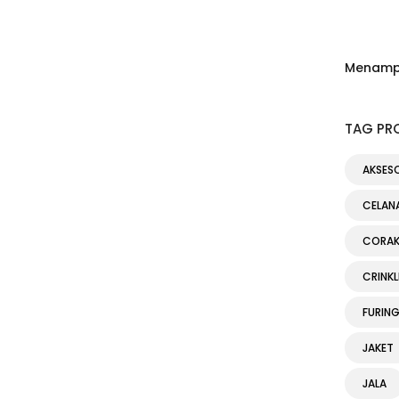
Menampil
TAG PR
AKSES
CELAN
CORA
CRINKL
FURIN
JAKET
JALA