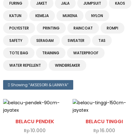
FURING
JAKET
JALA
JUMPSUIT
KAOS
KATUN
KEMEJA
MUKENA
NYLON
POLYESTER
PRINTING
RAINCOAT
ROMPI
SAFETY
SERAGAM
SWEATER
TAS
TOTE BAG
TRAINING
WATERPROOF
WATER REPELLENT
WINDBREAKER
Showing “
AKSESORI & LAINNYA
”
BELACU PENDEK
BELACU TINGGI
10.000
16.000
Rp
Rp